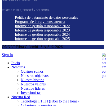
TORRE 2 PISO 5, BOGOTÁ - COLOMBIA
Política de tratamiento de datos personales
Programa de ética y transparencia
Informe de gestión responsable 2022
Informe de gestión responsable 2023
Informe de gestión responsable 2024
Informe de gestión responsable 2025
ONNET Fibra Colombia S.A.S. © 2026
Sign In
Inicio
Nosotros
Quiénes somos
Nuestros objetivos
Nuestra historia
Nuestros valores
Nuestros líderes
Inversionistas
Nuestra Red
Tecnología FTTH (Fiber to the Home)
Cobertura de nuestra red