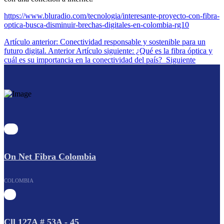
https://www.bluradio.com/tecnologia/interesante-proyecto-con-fibra-
optica-busca-disminuir-brechas-digitales-en-colombia-rg10
Artículo anterior: Conectividad responsable y sostenible para un
futuro digital.
Anterior
Artículo siguiente: ¿Qué es la fibra óptica y
cuál es su importancia en la conectividad del país?
Siguiente
On Net Fibra Colombia
COLOMBIA
Cll 127A # 53A - 45