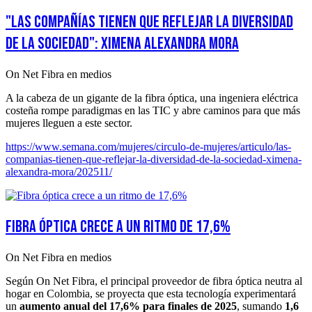
"Las compañías tienen que reflejar la diversidad
de la sociedad": Ximena Alexandra Mora
On Net Fibra en medios
A la cabeza de un gigante de la fibra óptica, una ingeniera eléctrica
costeña rompe paradigmas en las TIC y abre caminos para que más
mujeres lleguen a este sector.
https://www.semana.com/mujeres/circulo-de-mujeres/articulo/las-
companias-tienen-que-reflejar-la-diversidad-de-la-sociedad-ximena-
alexandra-mora/202511/
Fibra óptica crece a un ritmo de 17,6%
On Net Fibra en medios
Según On Net Fibra, el principal proveedor de fibra óptica neutra al
hogar en Colombia, se proyecta que esta tecnología experimentará
un
aumento anual del 17,6% para finales de 2025
, sumando
1,6