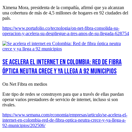
Ximena Mora, presidenta de la compañía, afirmó que ya alcanzan
una cobertura de más de 4,5 millones de hogares en 92 ciudades del
país.
https://www.portafolio.co/tecnologia/on-net-fibra-consolida-su-
operacion-y-acelera-su-despliegue-a-tres-anos-de-su-llegada-628754
Se acelera el internet en Colombia: Red de fibra
óptica neutra crece y ya llega a 92 municipios
On Net Fibra en medios
Este tipo de redes se construyen para que a través de ellas puedan
operar varios prestadores de servicio de internet, incluso si son
rivales.
https://www.semana.com/economia/empresas/articulo/se-acelera-el-
internet-en-colombia-red-de-fibra-optica-neutra-crece-y-ya-llega-a-
92-municipios/202506/