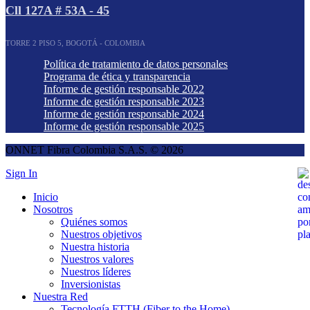
Cll 127A # 53A - 45
TORRE 2 PISO 5, BOGOTÁ - COLOMBIA
Política de tratamiento de datos personales
Programa de ética y transparencia
Informe de gestión responsable 2022
Informe de gestión responsable 2023
Informe de gestión responsable 2024
Informe de gestión responsable 2025
ONNET Fibra Colombia S.A.S. © 2026
Sign In
Inicio
Nosotros
Quiénes somos
Nuestros objetivos
Nuestra historia
Nuestros valores
Nuestros líderes
Inversionistas
Nuestra Red
Tecnología FTTH (Fiber to the Home)