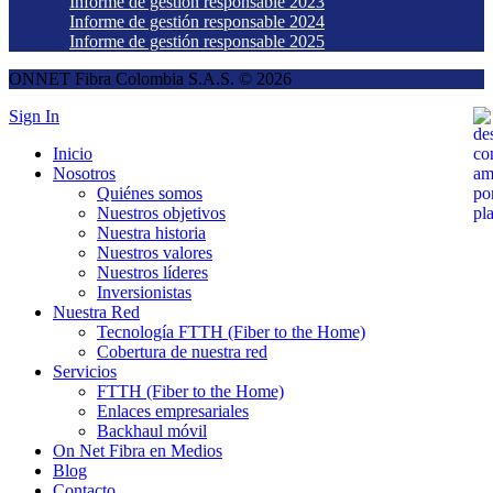
Informe de gestión responsable 2023
Informe de gestión responsable 2024
Informe de gestión responsable 2025
ONNET Fibra Colombia S.A.S. © 2026
Sign In
Inicio
Nosotros
Quiénes somos
Nuestros objetivos
Nuestra historia
Nuestros valores
Nuestros líderes
Inversionistas
Nuestra Red
Tecnología FTTH (Fiber to the Home)
Cobertura de nuestra red
Servicios
FTTH (Fiber to the Home)
Enlaces empresariales
Backhaul móvil
On Net Fibra en Medios
Blog
Contacto